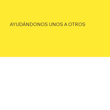
AYUDÁNDONOS UNOS A OTROS
Este proyecto se esfuerza por respetar y valorar la